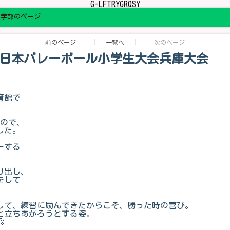
G-LFTRYGRQSY
中学部のページ
前のページ
一覧へ
次のページ
第46回全日本バレーボール小学生大会兵庫大会
体育館で
るので、
した。
ーする
。
り出し、
をして
して、練習に励んできたからこそ、勝った時の喜び。
と立ちあがろうとする姿。
