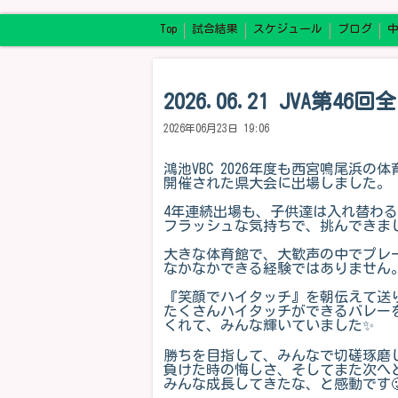
Top
試合結果
スケジュール
ブログ
2026.06.21 JVA
2026年06月23日 19:06
鴻池VBC 2026年度も西宮鳴尾浜の
開催された県大会に出場しました。
4年連続出場も、子供達は入れ替わ
フラッシュな気持ちで、挑んできま
大きな体育館で、大歓声の中でプレ
なかなかできる経験ではありません
『笑顔でハイタッチ』を朝伝えて送
たくさんハイタッチができるバレー
くれて、みんな輝いていました✨
勝ちを目指して、みんなで切磋琢磨
負けた時の悔しさ、そしてまた次へ
みんな成長してきたな、と感動です