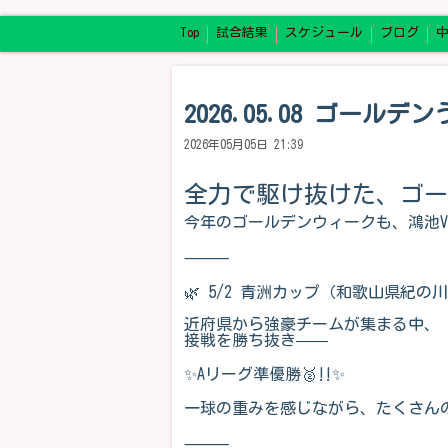
Top
試合結果
スケジュール
ブログ
2026.05.08 ゴールデ
2026年05月05日 21:39
全力で駆け抜けた、ゴー
今年のゴールデンウィークも、鴻池
⸻
🌿 5/2 青洲カップ（和歌山県紀の
近府県から強豪チームが集まる中、
接戦を勝ち抜き——
✨Aリーグ準優勝🥈‼️✨
一球の重みを感じながら、たくさん
⸻