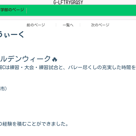
G-LFTRYGRQSY
中学部のページ
前のページ
一覧へ
次のページ
ンうぃーく
ルデンウィーク🔥
VBCは練習・大会・練習試合と、バレー尽くしの充実した時間
川市）
の経験を積むことができました。