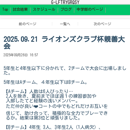
G-LFTRYGRQSY
Top
試合結果
スケジュール
ブログ
中学部のページ
前のページ
一覧へ
次のページ
2025.09.21 ライオンズクラブ杯親善大
会
2025年09月26日 16:57
5年生と4年生以下に分かれて、2チームで大会に出場しまし
た。
5年生はAチーム、４年生以下はBチーム。
【Aチーム】人数は6人ぴったり…
2人を除き、夏前までほぼ週１の練習参加や
入部したてと経験の浅いメンバー。
ただ仲が良い❤️コートの中でもどれだけお互いを
信じて、助け合って、積極的な全力でプレーでき
るか。結果は第3位と頑張りました。
【Bチーム】4年生 3人、3年生2人（1人病欠）、