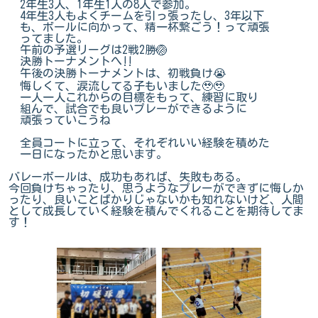
2年生3人、1年生1人の8人で参加。
4年生3人もよくチームを引っ張ったし、3年以下
も、ボールに向かって、精一杯繋ごう！って頑張
ってました。
午前の予選リーグは2戦2勝🏐
決勝トーナメントへ‼️
午後の決勝トーナメントは、初戦負け😭
悔しくて、涙流してる子もいました🥹🥹
一人一人これからの目標をもって、練習に取り
組んで、試合でも良いプレーができるように
頑張っていこうね
全員コートに立って、それぞれいい経験を積めた
一日になったかと思います。
バレーボールは、成功もあれば、失敗もある。
今回負けちゃったり、思うようなプレーができずに悔しか
ったり、良いことばかりじゃないかも知れないけど、人間
として成長していく経験を積んでくれることを期待してま
す！